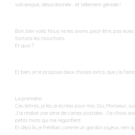
volcanique, désordonnée... et tellement géniale !
Bon, ben voilà. Nous ne les avons, peut-être, pas eues.
Sortons les mouchoirs.
Et quoi ?
Et bien, je te propose deux choses extra, que j’ai faites
La première :
Ces lettres, je les ai écrites pour moi. Oui, Monsieur, o
J’ai réalisé une série de cartes postales. J’ai choisi a
petits mots qui me regonflent.
Et déjà là, je frétillais comme un gardon joyeux, rien qu’