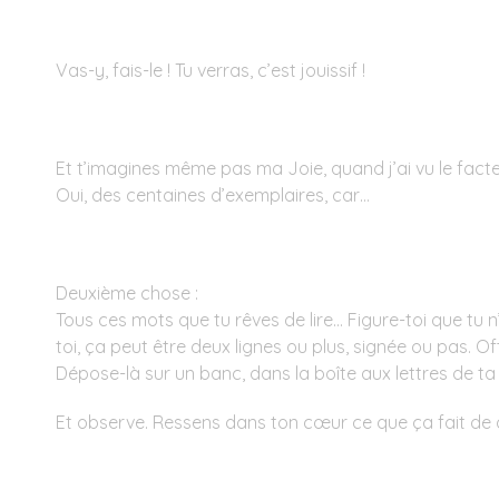
Vas-y, fais-le ! Tu verras, c’est jouissif !
Et t’imagines même pas ma Joie, quand j’ai vu le fact
Oui, des centaines d’exemplaires, car…
Deuxième chose :
Tous ces mots que tu rêves de lire… Figure-toi que tu n
toi, ça peut être deux lignes ou plus, signée ou pas. Off
Dépose-là sur un banc, dans la boîte aux lettres de ta 
Et observe. Ressens dans ton cœur ce que ça fait de di