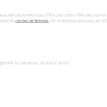
x des personnes à qui j’offre ces cartes ! Plein de sourires on
 dans les
cercles de femmes
, j’en ai distribué dans plus de 20
geonner la Joie en toi... et autour de toi !