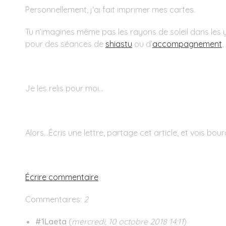
Personnellement, j'ai fait imprimer mes cartes.
Tu n’imagines même pas les rayons de soleil dans les yeu
pour des séances de
shiastu
ou d’
accompagnement
,
Je les relis pour moi…
Alors...Écris une lettre, partage cet article, et vois bour
Écrire commentaire
Commentaires:
2
#1
Laeta
(
mercredi, 10 octobre 2018 14:11
)