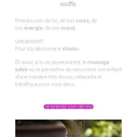
souffle.
Prendre soin de toi, de ton
corps
, de
ton
énergie
, de ton
moral
.
Une priorité?
Pour ça, découvre le
shiatsu
Et aussi, si tu es jeune parent, le
massage
bébé
va te permettre de rencontrer ton enfant
d'une manière très douce, relaxante et
bénéfique pour vous deux.
Je prends soin de moi